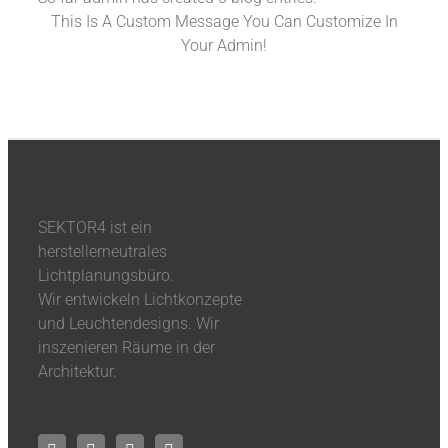
This Is A Custom Message You Can Customize In
Your Admin!
Facebook
X
LinkedIn
Dribbble
SEKTOR4 ist ein
herstellerneutrales
Lichtplanungsbüro.
Wir entwickeln Lichtkonzepte
und Leuchtendesigns. Wir
inszenieren Räume in der
Architektur.