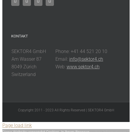
KONTAKT
SEKTOR4 GmbH
Phone: +41 44 521 20 10
Am Wasser 87
Email:
info@sektor4.ch
8049 Zürich
Web:
www.sektor4.ch
Switzerland
Copyright 2011 - 2023 All Rights Reserved | SEKTOR4 GmbH
Page load link
Diese Website verwendet Cookies. In Ihrem Browser
weitere Informationen