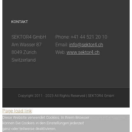
KONTAKT
SEKTOR4 GmbH
Phone: +41 44 521 20 10
Am Wasser 87
Email:
info@sektor4.ch
8049 Zürich
Web:
www.sektor4.ch
Switzerland
Copyright 2011 - 2023 All Rights Reserved | SEKTOR4 GmbH
Page load link
Diese Website verwendet Cookies. In Ihrem Browser
weitere Informationen
können Sie Cookies in den Einstellungen jederzeit
ganz oder teilweise deaktivieren.