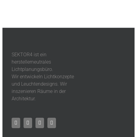
SEKTOR4 ist ein
herstellerneutrales
Lichtplanungsbüro.
Wir entwickeln Lichtkonzepte
und Leuchtendesigns. Wir
inszenieren Räume in der
Architektur.